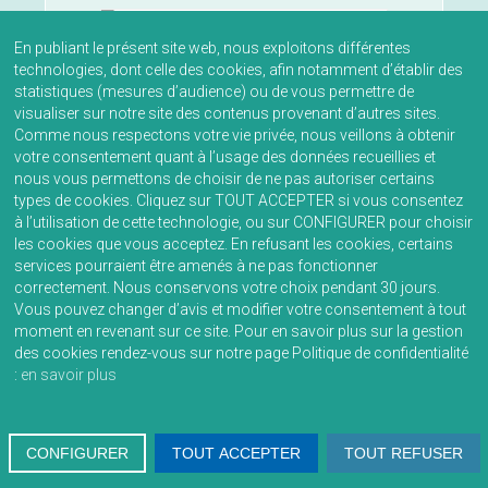
En publiant le présent site web, nous exploitons différentes
technologies, dont celle des cookies, afin notamment d’établir des
statistiques (mesures d’audience) ou de vous permettre de
visualiser sur notre site des contenus provenant d’autres sites.
INFORMATION
Comme nous respectons votre vie privée, nous veillons à obtenir
votre consentement quant à l’usage des données recueillies et
13 OCTOBRE 2025
nous vous permettons de choisir de ne pas autoriser certains
Modification n°2 du PLUi -
types de cookies. Cliquez sur TOUT ACCEPTER si vous consentez
Tableau des observations
à l’utilisation de cette technologie, ou sur CONFIGURER pour choisir
formulées dans le cadre de
les cookies que vous acceptez. En refusant les cookies, certains
services pourraient être amenés à ne pas fonctionner
la consultation publique
correctement. Nous conservons votre choix pendant 30 jours.
Vous pouvez changer d’avis et modifier votre consentement à tout
En savoir plus...
moment en revenant sur ce site. Pour en savoir plus sur la gestion
des cookies rendez-vous sur notre page Politique de confidentialité
:
en savoir plus
INFORMATION
CONFIGURER
TOUT ACCEPTER
TOUT REFUSER
15 JUILLET 2024