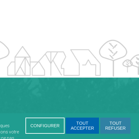
TOUT
TOUT
tiques
CONFIGURER
ACCEPTER
REFUSER
tons votre
e ne pas