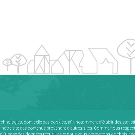
technologies, dont celle des cookies, afin notamment d’établir des statis
r notre site des contenus provenant d’autres sites. Comme nous respec
 à l’usage des données recueillies et nous vous permettons de choisir d